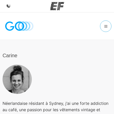
Accueil
Bienvenue chez EF
Programmes
Nos offres
Carine
Bureaux
Trouver un bureau
A propos de nous
Qui sommes-nous ?
EF recrute
Néerlandaise résidant à Sydney, j'ai une forte addiction
Rejoignez nos équipes
au café, une passion pour les vêtements vintage et