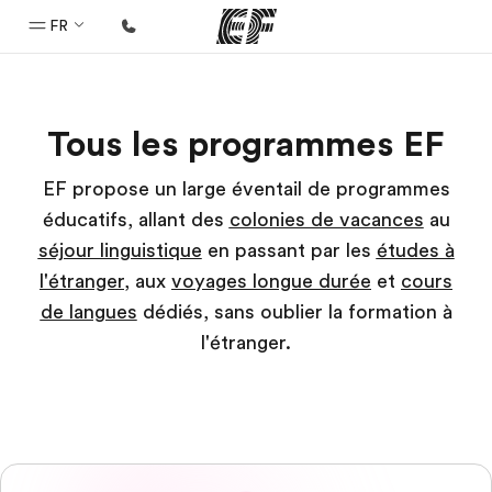
FR
Accueil
Tous les programmes EF
Bienvenue chez EF
Programmes
EF propose un large éventail de programmes
éducatifs, allant des
colonies de vacances
au
Nos offres
séjour linguistique
en passant par les
études à
Bureaux
l'étranger
, aux
voyages longue durée
et
cours
Trouver un bureau
de langues
dédiés, sans oublier la formation à
A propos de nous
l'étranger.
Qui sommes-nous ?
EF recrute
Rejoignez nos équipes