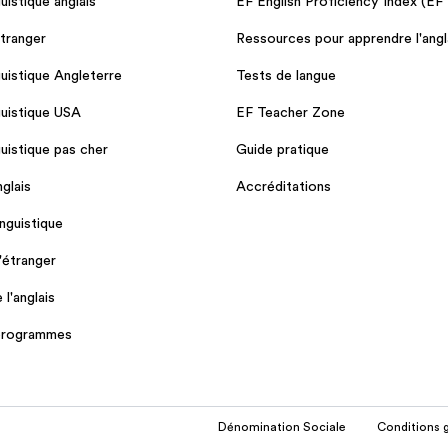
guistique anglais
EF English Proficiency Index (EF
étranger
Ressources pour apprendre l'angl
guistique Angleterre
Tests de langue
guistique USA
EF Teacher Zone
guistique pas cher
Guide pratique
glais
Accréditations
nguistique
l'étranger
l'anglais
 programmes
Dénomination Sociale
Conditions 