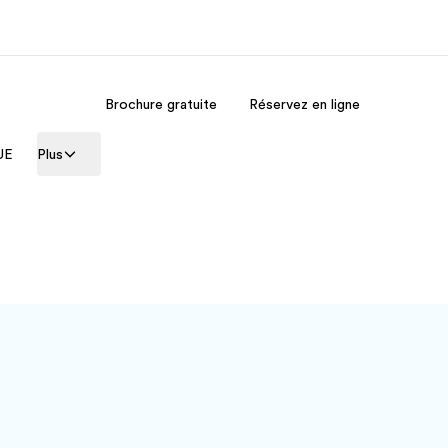
Brochure gratuite
Réservez en ligne
os de nous
EF recrute
’UE
Plus
mmes-nous ?
Rejoignez nos équipes