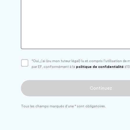
Oui, j'ai (ou mon tuteur légal) lu et compris l'utilisation d
par EF, conformément à la
politique de confidentialité
d'E
Continuez
Tous les champs marqués d'une * sont obligatoires.