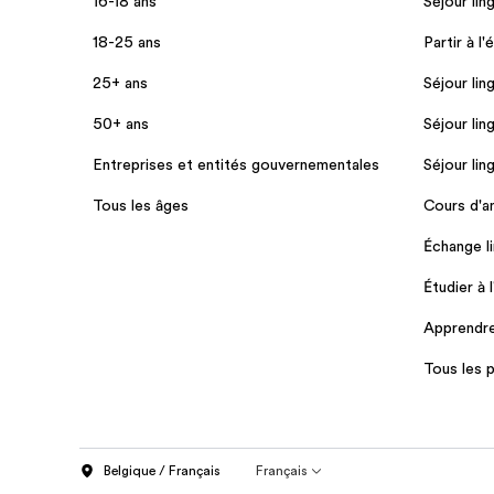
16-18 ans
Séjour lin
18-25 ans
Partir à l'
25+ ans
Séjour lin
50+ ans
Séjour lin
Entreprises et entités gouvernementales
Séjour lin
Tous les âges
Cours d'an
Échange li
Étudier à 
Apprendre 
Tous les
Belgique / Français
Français