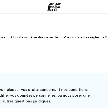
mmes
Bureaux
A prop
kies
Conditions générales de vente
Vos droits et les règles de l
res
Trouver un bureau
Qui so
avoir plus sur vos droits concernant nos conditions
difier vos données personnelles, ou nous poser une
'autres questions juridiques.