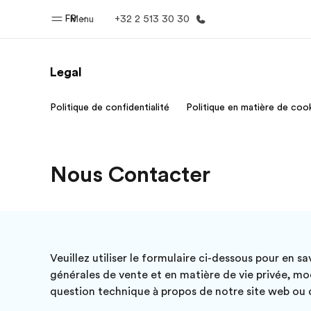
FR
Menu
+32 2 513 30 30
Legal
Accueil
Progra
Politique de confidentialité
Politique en matière de coo
Bienvenue chez EF
Nos off
Nous Contacter
Veuillez utiliser le formulaire ci-dessous pour en s
générales de vente et en matière de vie privée, mo
question technique à propos de notre site web ou d