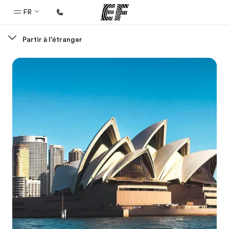
FR
Partir à l'étranger
Accueil
Bienvenue chez EF
Programmes
Nos offres
Bureaux
Trouver un bureau
A propos de nous
Qui sommes-nous ?
EF recrute
Rejoignez nos équipes