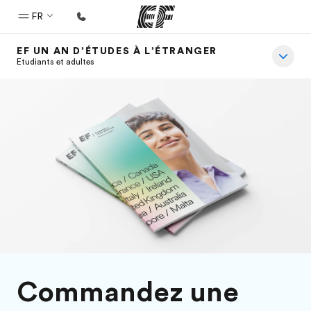
FR
EF UN AN D’ÉTUDES À L’ÉTRANGER
Accueil
Etudiants et adultes
Bienvenue chez EF
Programmes
Nos offres
Bureaux
Trouver un bureau
A propos de nous
Qui sommes-nous ?
EF recrute
Commandez une
Rejoignez nos équipes