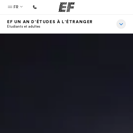
FR
EF UN AN D’ÉTUDES À L’ÉTRANGER
Accueil
Etudiants et adultes
Bienvenue chez EF
Programmes
Nos offres
Bureaux
Trouver un bureau
A propos de nous
Qui sommes-nous ?
EF recrute
Rejoignez nos équipes