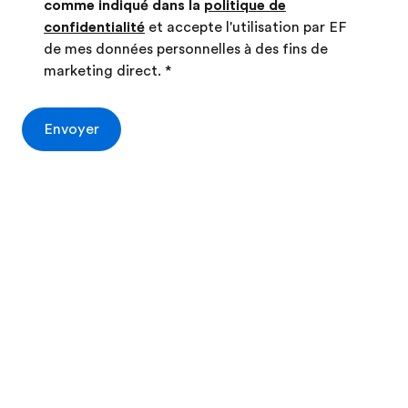
comme indiqué dans la
politique de
confidentialité
et accepte l'utilisation par EF
de mes données personnelles à des fins de
marketing direct.
*
Envoyer
Brochure gratuite
Devis gratuit
Accédez à un support client
rapide et facile
Une fois votre réservation effectuée,
téléchargez l'application EF Campus Connect
pour bénéficier d'un service client simple et