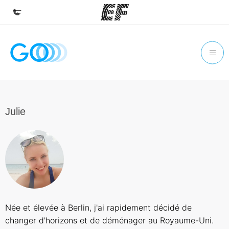
Accueil
Bienvenue chez EF
Programmes
Nos offres
Julie
Bureaux
Trouver un bureau
A propos de nous
Qui sommes-nous ?
EF recrute
Née et élevée à Berlin, j'ai rapidement décidé de
Rejoignez nos équipes
changer d'horizons et de déménager au Royaume-Uni.