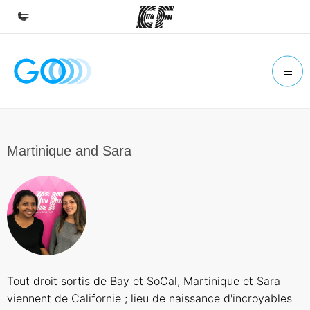
Accueil
Bienvenue chez EF
Programmes
Nos offres
Martinique and Sara
Bureaux
Trouver un bureau
A propos de nous
Qui sommes-nous ?
EF recrute
Tout droit sortis de Bay et SoCal, Martinique et Sara
Rejoignez nos équipes
viennent de Californie ; lieu de naissance d'incroyables