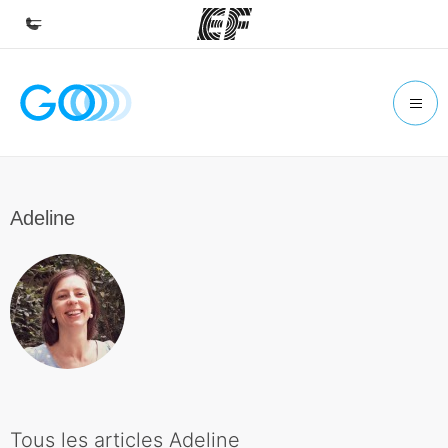
Accueil
Bienvenue chez EF
Programmes
Nos offres
Adeline
Bureaux
Trouver un bureau
A propos de nous
Qui sommes-nous ?
EF recrute
Rejoignez nos équipes
Tous les articles Adeline