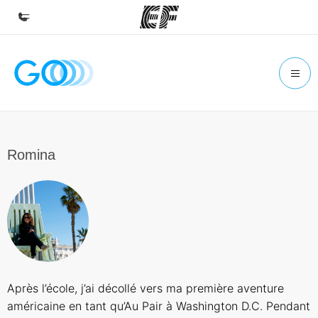
Accueil
Bienvenue chez EF
Programmes
Nos offres
Romina
Bureaux
Trouver un bureau
A propos de nous
Qui sommes-nous ?
EF recrute
Après l’école, j’ai décollé vers ma première aventure
Rejoignez nos équipes
américaine en tant qu’Au Pair à Washington D.C. Pendant