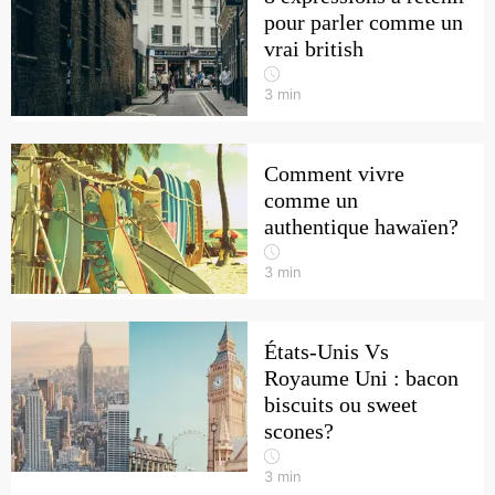
pour parler comme un
vrai british
3
min
Comment vivre
comme un
authentique hawaïen?
3
min
États-Unis Vs
Royaume Uni : bacon
biscuits ou sweet
scones?
3
min