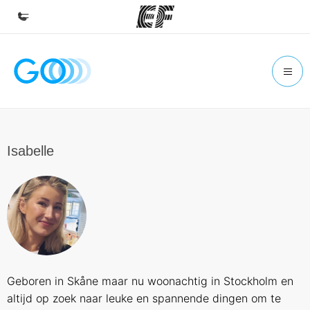
Home
Welkom bij EF
Programma's
Bekijk alles dat we doen
Isabelle
Kantoren
Vind een kantoor
Over ons
Wie wij zijn
Carrières
Geboren in Skåne maar nu woonachtig in Stockholm en
Kom bij ons team
altijd op zoek naar leuke en spannende dingen om te