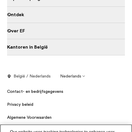
Ontdek
Over EF
Kantoren in België
België / Nederlands
Nederlands
Contact- en bedrijfsgegevens
Privacy beleid
Algemene Voorwaarden
Cookie beleid
Our website uses tracking technologies to enhance user