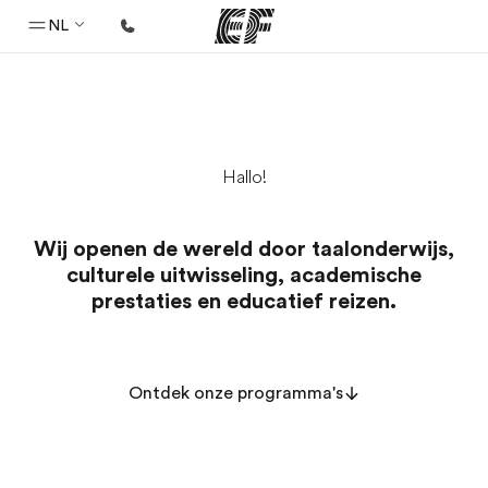
NL
Home
Welkom bij EF
Hallo!
Programma's
Bekijk alles dat we doen
Wij openen de wereld door taalonderwijs,
Kantoren
culturele uitwisseling, academische
Vind een kantoor
prestaties en educatief reizen.
Over ons
Wie wij zijn
Ontdek onze programma's
Carrières
Kom bij ons team