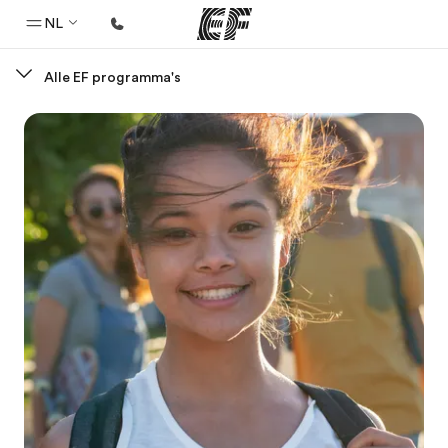
NL
Alle EF programma's
Home
Welkom bij EF
Programma's
Bekijk alles dat we doen
Kantoren
Vind een kantoor
Over ons
Wie wij zijn
Carrières
Kom bij ons team