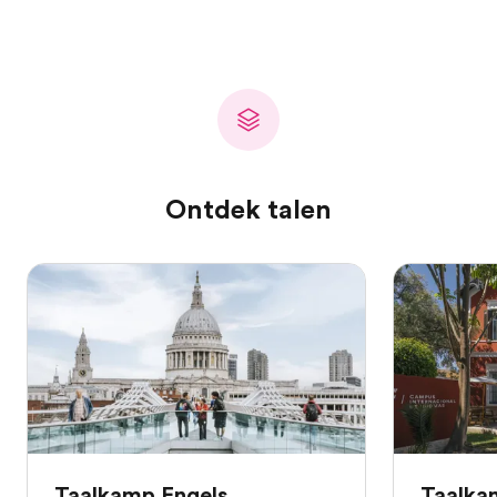
Ontdek talen
Taalkamp Engels
Taalka