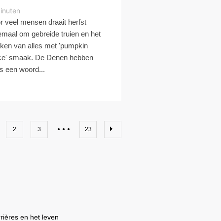
inuten
r veel mensen draait herfst
emaal om gebreide truien en het
nken van alles met 'pumpkin
ce' smaak. De Denen hebben
fs een woord...
2
3
23
rrières en het leven