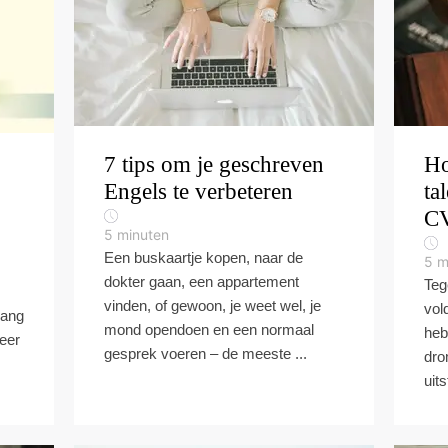
7 tips om je geschreven
Ho
Engels te verbeteren
ta
CV
5
minuten
Een buskaartje kopen, naar de
5
m
dokter gaan, een appartement
Teg
vinden, of gewoon, je weet wel, je
vol
gang
mond opendoen en een normaal
heb
eer
gesprek voeren – de meeste ...
dro
uit