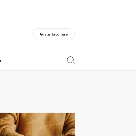
Gratis brochure
er ons
Carrières
 wij zijn
Kom bij ons team
n