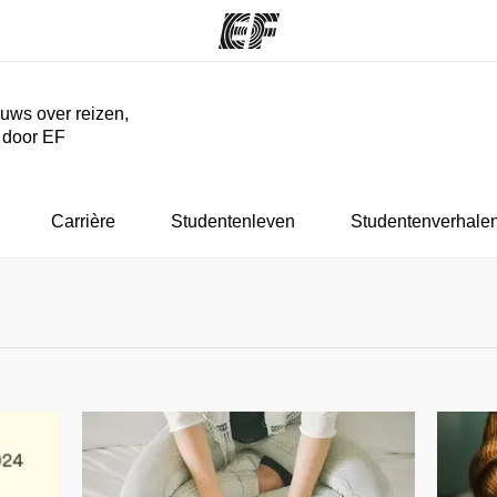
euws over reizen,
r door EF
ma's
Kantoren
Ov
at we doen
Vind een kantoor
Wie
Carrière
Studentenleven
Studentenverhale