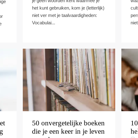
je geen woorden kent waarmee je
waa
ige
het kunt gebruiken, kom je (letterlijk)
cul
niet ver met je taalvaardigheden:
per
or
Vocabulai...
nie
e
et
50 onvergetelijke boeken
10
g
die je een keer in je leven
he