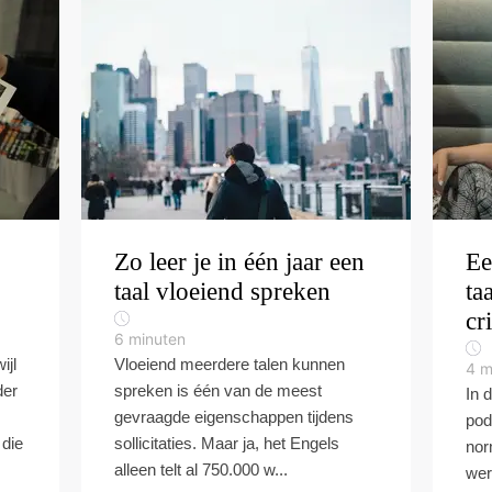
Zo leer je in één jaar een
Ee
taal vloeiend spreken
ta
cr
6
minuten
ijl
Vloeiend meerdere talen kunnen
4
m
der
spreken is één van de meest
In 
gevraagde eigenschappen tijdens
pod
 die
sollicitaties. Maar ja, het Engels
nor
alleen telt al 750.000 w...
wer