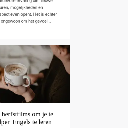
rdevolle ervaring die nieuwe
turen, mogelijkheden en
spectieven opent. Het is echter
t ongewoon om het gevoel...
 herfstfilms om je te
lpen Engels te leren