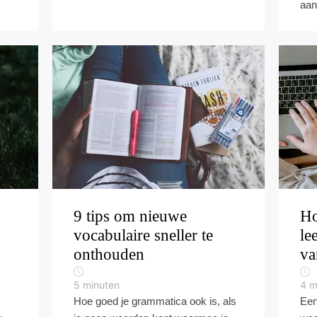
aan
9 tips om nieuwe
Ho
vocabulaire sneller te
le
onthouden
va
5
minuten
4
m
Hoe goed je grammatica ook is, als
Een