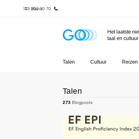
03 202 30 70
Menu
Het laatste ni
taal en cultuu
Home
Program
Welkom bij EF
Bekijk alles d
Talen
Cultuur
Reizen
Talen
273
Blogposts