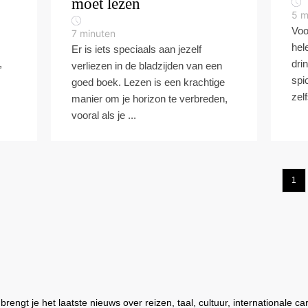
moet lezen
5
m
Voo
7
minuten
hel
Er is iets speciaals aan jezelf
,
dri
verliezen in de bladzijden van een
spi
goed boek. Lezen is een krachtige
zel
manier om je horizon te verbreden,
vooral als je ...
1
engt je het laatste nieuws over reizen, taal, cultuur, internationale ca