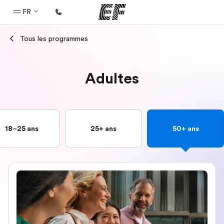
FR
Tous les programmes
Accueil
Bienvenue chez EF
Adultes
Programmes
Nos offres
Bureaux
18–25 ans
25+ ans
50+ ans
Trouver un bureau
A propos de nous
Qui sommes-nous ?
EF recrute
Rejoignez nos équipes