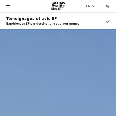
FR
Témoignages et avis EF
Expériences EF par destinations et programmes
Accueil
Programmes
Bureaux
A
EF
propos
recrute
Bienvenue
Nos offres
Trouver un
chez EF
bureau
de
Rejoignez
nos
nous
équipes
Qui
sommes-
nous ?