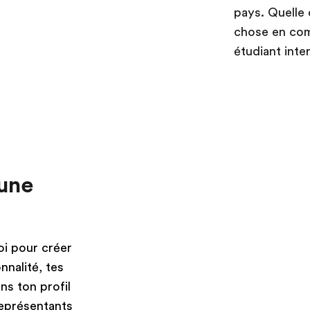
pays. Quelle 
chose en comm
étudiant inte
une
oi pour créer
nnalité, tes
ns ton profil
représentants