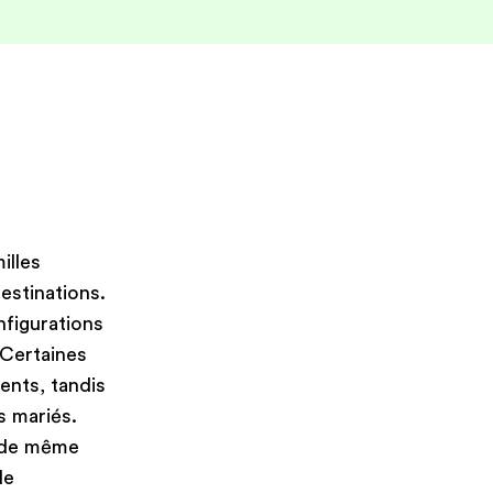
illes
estinations.
figurations
. Certaines
ents, tandis
s mariés.
s de même
de