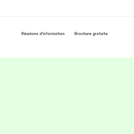
Réunions d’information
Brochure gratuite
os de nous
EF recrute
mmes-nous ?
Rejoignez nos équipes