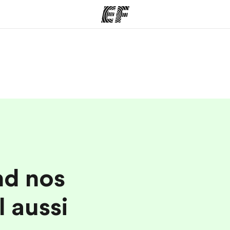
mmes
Bureaux
A prop
res
Trouver un bureau
Qui so
nd nos
l aussi