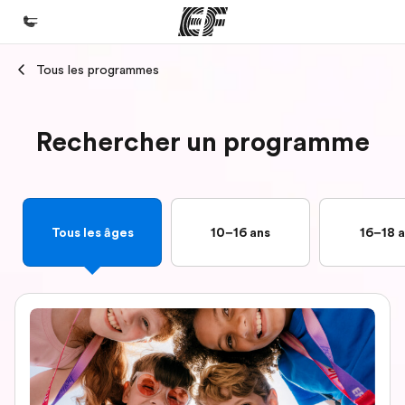
Tous les programmes
Accueil
Bienvenue chez EF
Rechercher un programme
Programmes
Nos offres
Bureaux
Tous les âges
10–16 ans
16–18 
Trouver un bureau
A propos de nous
Qui sommes-nous ?
EF recrute
Rejoignez nos équipes