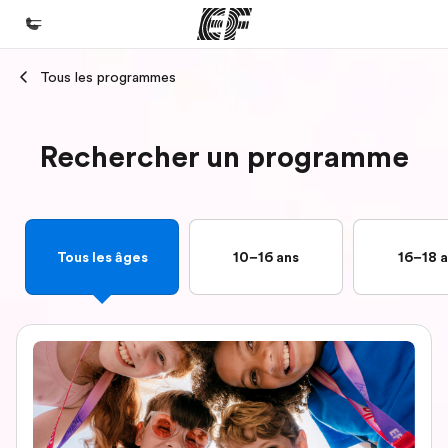
Tous les programmes
Accueil
Bienvenue chez EF
Rechercher un programme
Programmes
Nos offres
Bureaux
Tous les âges
10–16 ans
16–18 
Trouver un bureau
A propos de nous
Qui sommes-nous ?
EF recrute
Rejoignez nos équipes