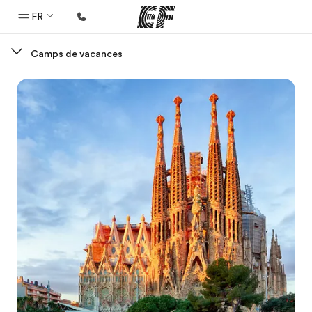
FR
Camps de vacances
Accueil
Bienvenue chez EF
Programmes
Nos offres
Bureaux
Trouver un bureau
A propos de nous
Qui sommes-nous ?
EF recrute
Rejoignez nos équipes