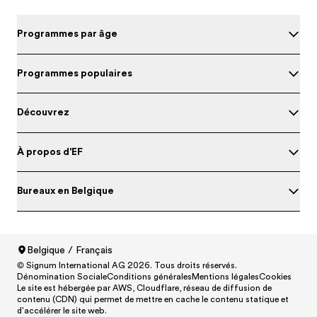
Programmes par âge
Programmes populaires
Découvrez
À propos d'EF
Bureaux en Belgique
Belgique / Français
Evalue ton niveau d'anglais
© Signum International AG 2026. Tous droits réservés.
North America
/
Canada / English
Dénomination Sociale
Conditions générales
Mentions légales
Cookies
North America
/
Canada / Français
Le site est hébergée par AWS, Cloudflare, réseau de diffusion de
contenu (CDN) qui permet de mettre en cache le contenu statique et
North America
/
México / Español
d'accélérer le site web.