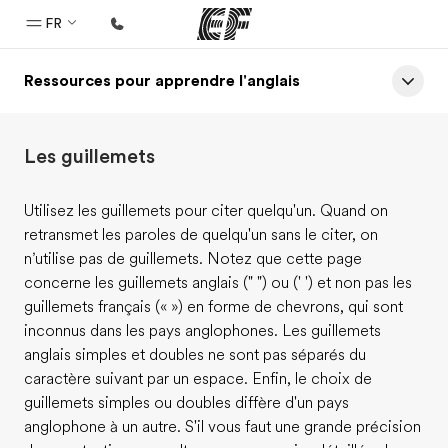
FR
Ressources pour apprendre l'anglais
Accueil
Bienvenue chez EF
Les guillemets
Programmes
Nos offres
Utilisez les guillemets pour citer quelqu'un. Quand on
retransmet les paroles de quelqu'un sans le citer, on
Bureaux
n’utilise pas de guillemets. Notez que cette page
Trouver un bureau
concerne les guillemets anglais (" ") ou (' ') et non pas les
guillemets français (« ») en forme de chevrons, qui sont
A propos de nous
inconnus dans les pays anglophones. Les guillemets
Qui sommes-nous ?
anglais simples et doubles ne sont pas séparés du
caractère suivant par un espace. Enfin, le choix de
EF recrute
guillemets simples ou doubles diffère d'un pays
Rejoignez nos équipes
anglophone à un autre. S'il vous faut une grande précision