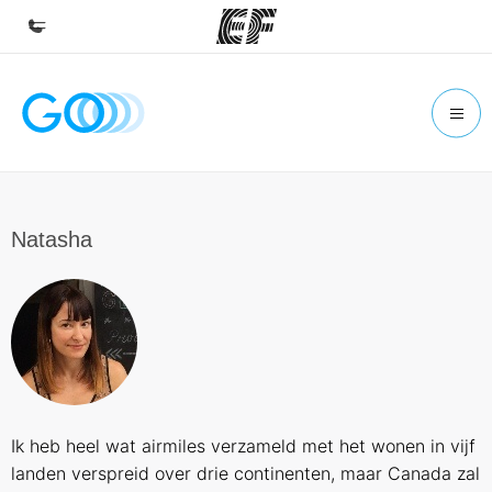
Home
Welkom bij EF
Programma's
Bekijk alles dat we doen
Natasha
Kantoren
Vind een kantoor
Over ons
Wie wij zijn
Carrières
Ik heb heel wat airmiles verzameld met het wonen in vijf
Kom bij ons team
landen verspreid over drie continenten, maar Canada zal