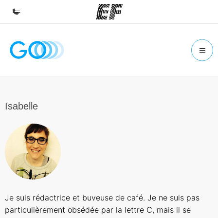
Accueil
Bienvenue chez EF
Programmes
Nos offres
Isabelle
Bureaux
Trouver un bureau
A propos de nous
Qui sommes-nous ?
EF recrute
Je suis rédactrice et buveuse de café. Je ne suis pas
Rejoignez nos équipes
particulièrement obsédée par la lettre C, mais il se