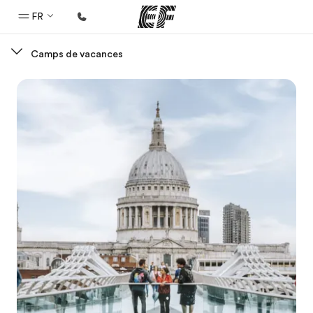
FR
Camps de vacances
Accueil
Bienvenue chez EF
Programmes
Nos offres
Bureaux
Trouver un bureau
A propos de nous
Qui sommes-nous ?
EF recrute
Rejoignez nos équipes