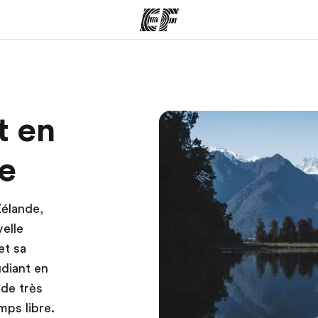
mmes
Bureaux
A prop
t en
res
Trouver un bureau
Qui so
e
Zélande,
elle
et sa
diant en
 de très
ps libre.