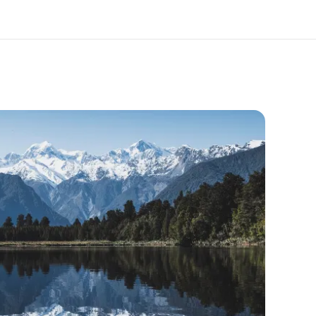
os de nous
EF recrute
mmes-nous ?
Rejoignez nos équipes