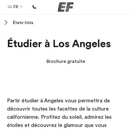
FR
États-Unis
Accueil
Bienvenue chez EF
Étudier à Los Angeles
Programmes
Nos offres
Brochure gratuite
Bureaux
Trouver un bureau
A propos de nous
Campus EF
Campus EF
Campus EF
Campus EF
Partir étudier à Angeles vous permettra de
Qui sommes-nous ?
découvrir toutes les facettes de la culture
EF recrute
californienne. Profitez du soleil, admirez les
Rejoignez nos équipes
étoiles et découvrez le glamour que vous