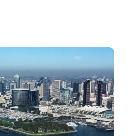
os de nous
EF recrute
mmes-nous ?
Rejoignez nos équipes