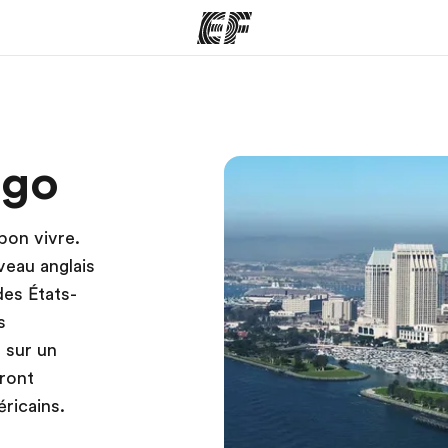
mmes
Bureaux
A prop
ego
res
Trouver un bureau
Qui so
 bon vivre.
veau anglais
des États-
s
 sur un
ront
éricains.