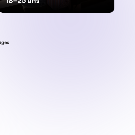
18–25 ans
âges