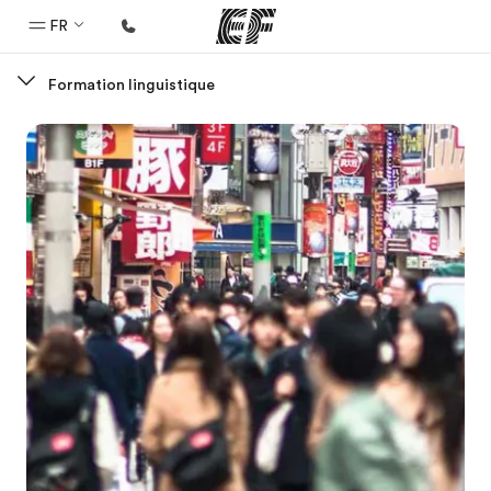
FR
Formation linguistique
Accueil
Bienvenue chez EF
Programmes
Nos offres
Bureaux
Trouver un bureau
A propos de nous
Qui sommes-nous ?
EF recrute
Rejoignez nos équipes