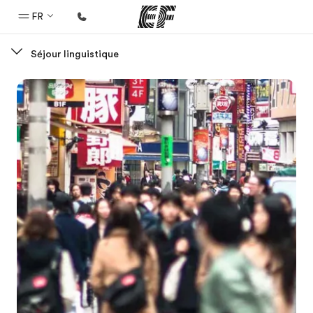
FR
Séjour linguistique
Accueil
Bienvenue chez EF
Programmes
Nos offres
Bureaux
Trouver un bureau
A propos de nous
Qui sommes-nous ?
EF recrute
Rejoignez nos équipes