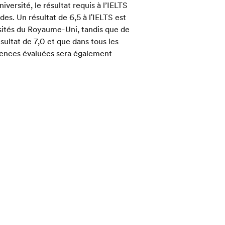
niversité, le résultat requis à l’IELTS
des. Un résultat de 6,5 à l'IELTS est
sités du Royaume-Uni, tandis que de
ultat de 7,0 et que dans tous les
tences évaluées sera également
mble de l’IELTS et chacune des
de nombreux types de visa pour
pour le Royaume-Uni et presque tous
élande requièrent des résultats à
rectement auprès des autorités
 sur les exigences de visa, car elles