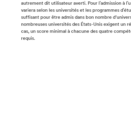
autrement dit utilisateur averti. Pour l'admission à l'u
variera selon les universités et les programmes d'étu
suffisant pour être admis dans bon nombre d’univer
nombreuses universités des États-Unis exigent un rés
cas, un score minimal à chacune des quatre compé
requis.
Des résultats supérieurs ou égaux à 4,0 pour l'ense
quatre compétences sont nécessaires pour obtenir 
immigrer au Royaume-Uni. Certains types de visas 
les visas pour l'Australie, le Canada et la Nouvelle-Z
l’IELTS plus élevés. Il est préférable de vérifier di
d'immigration pour obtenir les dernières informations
changent régulièrement.
Tests d'anglais
IELTS
Résultats à l'IELTS
Home