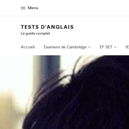
Menu
TESTS D'ANGLAIS
Le guide complet
Accueil
Progra
Bienvenue chez EF
Nos off
Accueil
Examens de Cambridge
EF SET
I