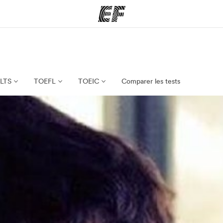
mmes
Bureaux
A prop
res
Trouver un bureau
Qui so
ELTS
TOEFL
TOEIC
Comparer les tests