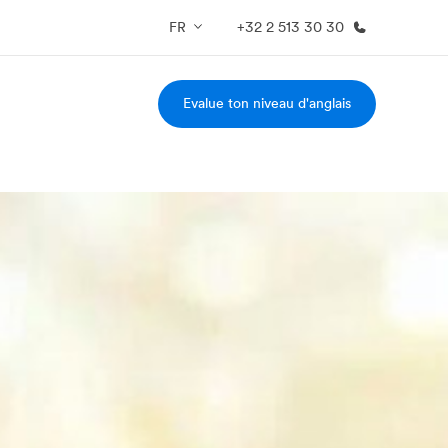
FR
+32 2 513 30 30
Evalue ton niveau d'anglais
os de nous
EF recrute
mmes-nous ?
Rejoignez nos équipes