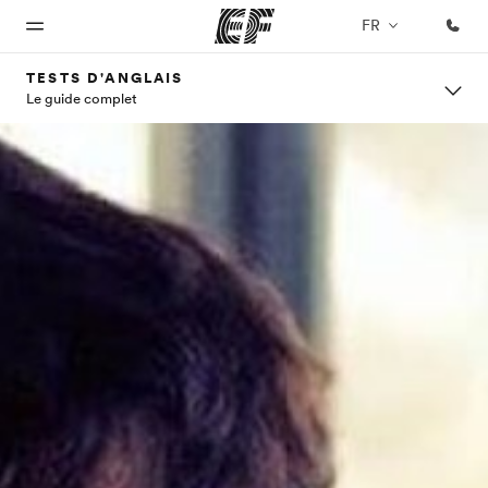
FR
TESTS D'ANGLAIS
Le guide complet
Accueil
Programmes
Bureaux
A
EF
propos
recrute
Bienvenue
Nos offres
Trouver un
chez EF
bureau
de
Rejoignez
nos
nous
équipes
Qui
sommes-
nous ?