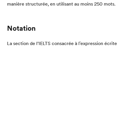
manière structurée, en utilisant au moins 250 mots.
Notation
La section de l’IELTS consacrée à l'expression écrite
est manuscrite. Votre écriture n’est pas prise en
comptes dans la notation, mais si le correcteur ne
Evalue ton niveau d'anglais
parvient pas à lire ce que vous avez écrit, cela vous
coûtera des points. L’orthographe compte dans la
notation. Vous devrez utiliser l'orthographe américaine
ou britannique tout au long de votre texte et les mots
mal orthographiés seront indiqués.
La section de l’IELTS consacrée à l’écriture est notée
sur une échelle comprise entre 0 et 9 par des
correcteurs expérimentés. La section consacrée à
l’écriture est de même importance que les autres