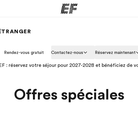
'ÉTRANGER
mmes
Bureaux
A prop
Rendez-vous gratuit
Contactez-nous
Réservez maintenant
res
Trouver un bureau
Qui so
 EF : réservez votre séjour pour 2027-2028 et bénéficiez de vo
Offres spéciales