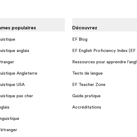
mes populaires
Découvrez
guistique
EF Blog
guistique anglais
EF English Proficiency Index (EF
étranger
Ressources pour apprendre l'angl
guistique Angleterre
Tests de langue
guistique USA
EF Teacher Zone
guistique pas cher
Guide pratique
glais
Accréditations
nguistique
l'étranger