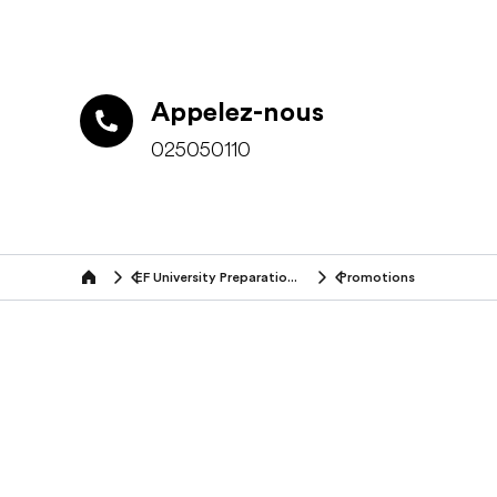
Appelez-nous
025050110
EF University Preparation Abroad
Promotions
Home