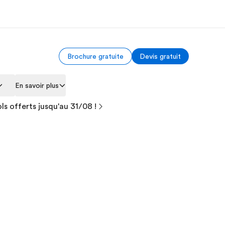
Brochure gratuite
Devis gratuit
os de nous
EF recrute
En savoir plus
mmes-nous ?
Rejoignez nos équipes
ls offerts jusqu'au 31/08 !