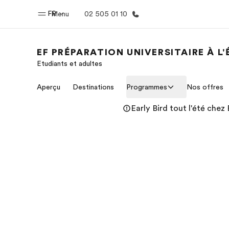
FR
Menu
02 505 01 10
EF PRÉPARATION UNIVERSITAIRE À L
Etudiants et adultes
Accueil
Progra
Aperçu
Destinations
Programmes
Nos offres
Bienvenue chez EF
Nos off
Early Bird tout l'été chez