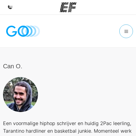
Home
Welkom bij EF
Programma's
Bekijk alles dat we doen
Can O.
Kantoren
Vind een kantoor
Over ons
Wie wij zijn
Carrières
Een voormalige hiphop schrijver en huidig 2Pac leerling,
Kom bij ons team
Tarantino hardliner en basketbal junkie. Momenteel werk