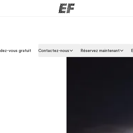
mmes
Bureaux
A prop
dez-vous gratuit
Contactez-nous
Réservez maintenant
E
res
Trouver un bureau
Qui so