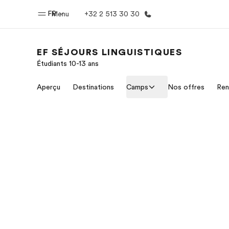
FR
Menu
+32 2 513 30 30
EF SÉJOURS LINGUISTIQUES
Étudiants 10-13 ans
Accueil
Progra
Aperçu
Destinations
Camps
Nos offres
Ren
Bienvenue chez EF
Nos off