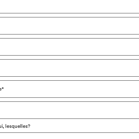
e
*
i, lesquelles?