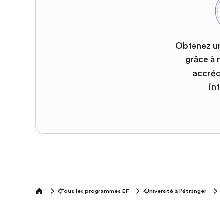
Obtenez u
grâce à
accréd
in
Tous les programmes EF
Université à l'étranger
home