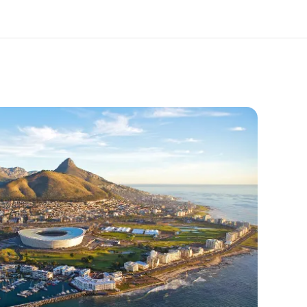
os de nous
EF recrute
mmes-nous ?
Rejoignez nos équipes