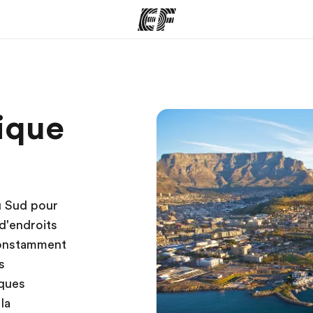
mmes
Bureaux
A prop
rique
res
Trouver un bureau
Qui so
u Sud pour
 d'endroits
constamment
s
lques
la