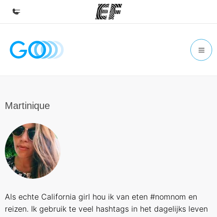
Home
Welkom bij EF
Programma's
Bekijk alles dat we doen
Martinique
Kantoren
Vind een kantoor
Over ons
Wie wij zijn
Carrières
Als echte California girl hou ik van eten #nomnom en
Kom bij ons team
reizen. Ik gebruik te veel hashtags in het dagelijks leven