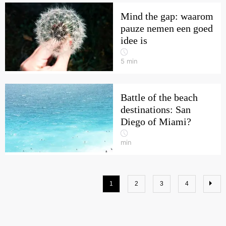
Mind the gap: waarom
pauze nemen een goed
idee is
5
min
Battle of the beach
destinations: San
Diego of Miami?
min
1
2
3
4