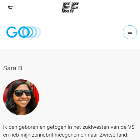
Home
Welkom bij EF
Programma's
Bekijk alles dat we doen
Sara B
Kantoren
Vind een kantoor
Over ons
Wie wij zijn
Carrières
Ik ben geboren en getogen in het zuidwesten van de VS
Kom bij ons team
en heb mijn zonnebril meegenomen naar Zwitserland.