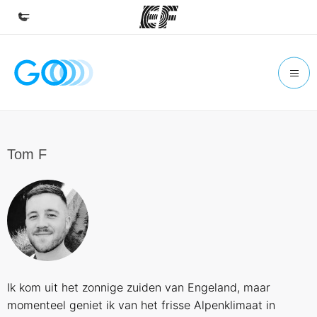
Home
Welkom bij EF
Programma's
Bekijk alles dat we doen
Tom F
Kantoren
Vind een kantoor
Over ons
Wie wij zijn
Carrières
Ik kom uit het zonnige zuiden van Engeland, maar
Kom bij ons team
momenteel geniet ik van het frisse Alpenklimaat in