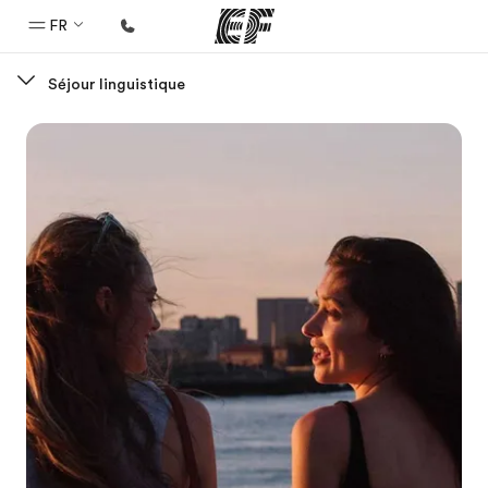
FR
Séjour linguistique
Accueil
Bienvenue chez EF
Programmes
Nos offres
Bureaux
Trouver un bureau
A propos de nous
Qui sommes-nous ?
EF recrute
Rejoignez nos équipes