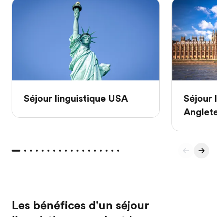
Séjour linguistique USA
Séjour 
Anglet
Les bénéfices d'un séjour