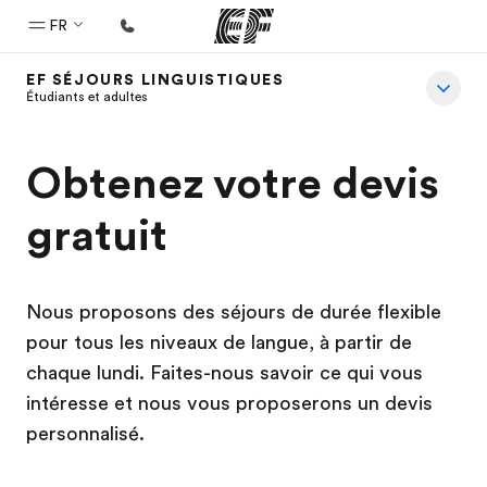
FR
EF SÉJOURS LINGUISTIQUES
Accueil
Étudiants et adultes
Bienvenue chez EF
Obtenez votre devis
Programmes
Nos offres
gratuit
Bureaux
Trouver un bureau
Nous proposons des séjours de durée flexible
A propos de nous
pour tous les niveaux de langue, à partir de
chaque lundi. Faites-nous savoir ce qui vous
Qui sommes-nous ?
intéresse et nous vous proposerons un devis
EF recrute
personnalisé.
Rejoignez nos équipes