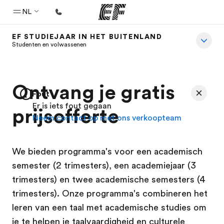
NL
EF STUDIEJAAR IN HET BUITENLAND
Home
Studenten en volwassenen
Welkom bij EF
Programma's
Ontvang je gratis
Fout
Bekijk alles dat we doen
Er is iets fout gegaan
prijsofferte
Neem contact op met ons verkoopteam
Kantoren
Vind een kantoor
We bieden programma's voor een academisch
Over ons
semester (2 trimesters), een academiejaar (3
Wie wij zijn
trimesters) en twee academische semesters (4
Carrières
trimesters). Onze programma's combineren het
leren van een taal met academische studies om
Kom bij ons team
je te helpen je taalvaardigheid en culturele