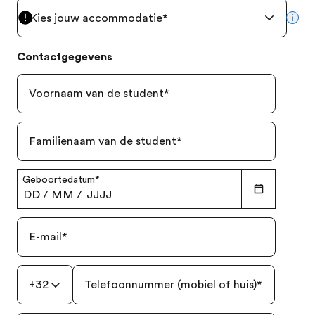
Kies jouw accommodatie
*
mor
Contactgegevens
Voornaam van de student
*
Familienaam van de student
*
Geboortedatum
*
DD
/
MM
/
JJJJ
E-mail
*
+32
Telefoonnummer (mobiel of huis)
*