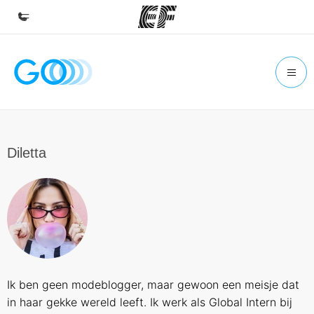
Home
Welkom bij EF
Programma's
Bekijk alles dat we doen
Diletta
Kantoren
Vind een kantoor
Over ons
Wie wij zijn
Carrières
Ik ben geen modeblogger, maar gewoon een meisje dat
Kom bij ons team
in haar gekke wereld leeft. Ik werk als Global Intern bij