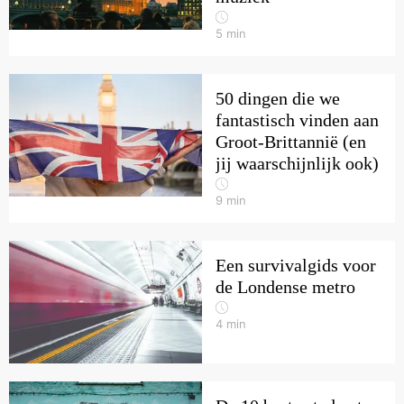
5
min
50 dingen die we
fantastisch vinden aan
Groot-Brittannië (en
jij waarschijnlijk ook)
9
min
Een survivalgids voor
de Londense metro
4
min