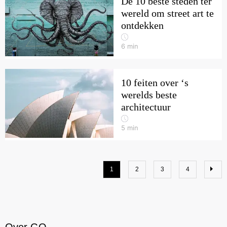
De 10 beste steden ter
wereld om street art te
ontdekken
6
min
10 feiten over ‘s
werelds beste
architectuur
5
min
1
2
3
4