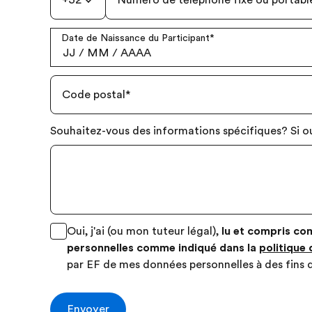
+32
Numéro de téléphone fixe ou portabl
Date de Naissance du Participant
*
JJ
/
MM
/
AAAA
Code postal
*
Souhaitez-vous des informations spécifiques? Si ou
Oui, j'ai (ou mon tuteur légal),
lu et compris co
personnelles comme indiqué dans la
politique 
par EF de mes données personnelles à des fins 
Envoyer