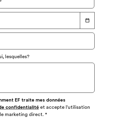
e
*
i, lesquelles?
mment EF traite mes données
de confidentialité
et accepte l'utilisation
de marketing direct.
*