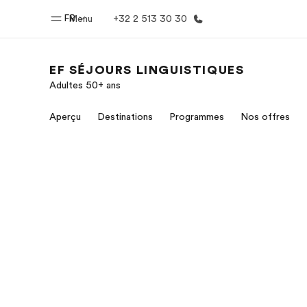
FR
Menu
+32 2 513 30 30
EF SÉJOURS LINGUISTIQUES
Adultes 50+ ans
Accueil
Progra
Aperçu
Destinations
Programmes
Nos offres
Bienvenue chez EF
Nos off