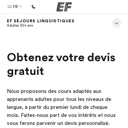
FR
EF SÉJOURS LINGUISTIQUES
Accueil
Adultes 50+ ans
Bienvenue chez EF
Programmes
Obtenez votre devis
Nos offres
gratuit
Bureaux
Trouver un bureau
A propos de nous
Nous proposons des cours adaptés aux
Qui sommes-nous ?
apprenants adultes pour tous les niveaux de
langue, à partir du premier lundi de chaque
EF recrute
mois. Faites-nous part de vos intérêts et nous
Rejoignez nos équipes
vous ferons parvenir un devis personnalisé.