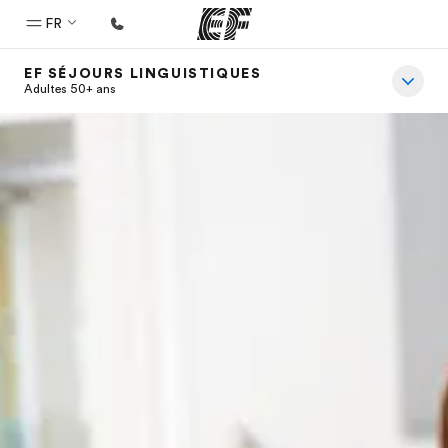
FR
EF SÉJOURS LINGUISTIQUES
Accueil
Adultes 50+ ans
Bienvenue chez EF
Programmes
Nos offres
Bureaux
Trouver un bureau
A propos de nous
Qui sommes-nous ?
EF recrute
Rejoignez nos équipes