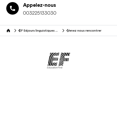
Appelez-nous
003225133030
EF Séjours linguistiques (50+ ans)
Venez nous rencontrer
Home
Brochure gratuite
Devis gratuit
Programmes par âge
Programmes populaires