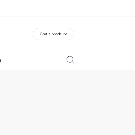
Gratis brochure
er ons
Carrières
 wij zijn
Kom bij ons team
n