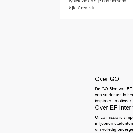
fysiek ziek als je naar iemand
kijkt.Creativit...
Over GO
De GO Blog van EF br
van studenten in he
inspireert, motiveer
Over EF Inte
Onze missie is simp
miljoenen studenten
om volledig onderg