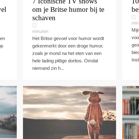
7 Iconische TV shows
10
el
om je Britse humor bij te
be
schaven
min
Mij
minuten
voo
een
Het Britse gevoel voor humor wordt
geo
op
gekenmerkt door een droge humor,
bie
zoals je mond na het eten van een
Ins
hele lading pittige doritos. Omdat
niemand zin h...