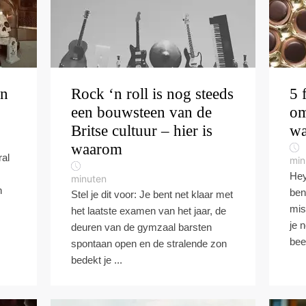
in
Rock ‘n roll is nog steeds
5 
een bouwsteen van de
om
Britse cultuur – hier is
wa
waarom
ral
min
Hey
minuten
n
bent
Stel je dit voor: Je bent net klaar met
mis
het laatste examen van het jaar, de
je 
deuren van de gymzaal barsten
beet
spontaan open en de stralende zon
bedekt je ...