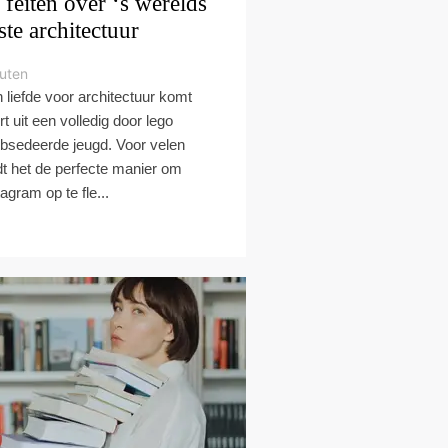
 feiten over ‘s werelds
ste architectuur
uten
n liefde voor architectuur komt
rt uit een volledig door lego
bsedeerde jeugd. Voor velen
dt het de perfecte manier om
tagram op te fle...