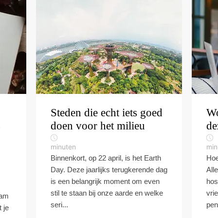
Steden die echt iets goed
Wo
s
doen voor het milieu
de
minuten
min
Binnenkort, op 22 april, is het Earth
Hoe
Day. Deze jaarlijks terugkerende dag
All
is een belangrijk moment om even
hos
stil te staan bij onze aarde en welke
vri
eam
seri...
pen
 je