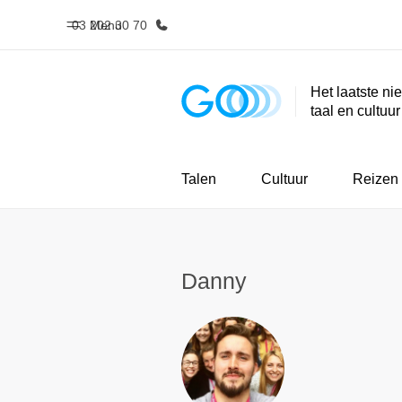
03 202 30 70
Menu
Het laatste ni
taal en cultuu
Home
Program
Welkom bij EF
Bekijk alles d
Talen
Cultuur
Reizen
Danny