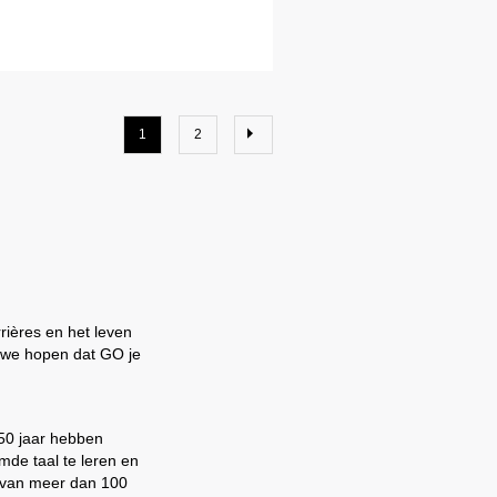
1
2
rrières en het leven
n we hopen dat GO je
 50 jaar hebben
mde taal te leren en
 van meer dan 100