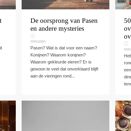
t
De oorsprong van Pasen
50
en andere mysteries
ov
ov
minuten
it
Pasen? Wat is dat voor een naam?
min
Konijnen? Waarom konijnen?
Heb
Waarom gekleurde eieren? Er is
ron
gewoon te veel dat onverklaard blijft
een
aan de vieringen rond...
din
terw