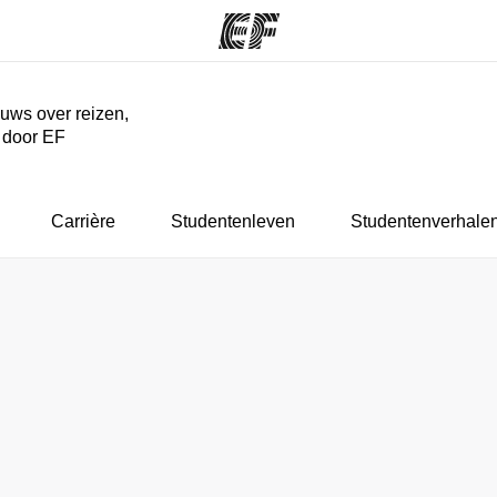
euws over reizen,
r door EF
ma's
Kantoren
Ov
at we doen
Vind een kantoor
Wie
Carrière
Studentenleven
Studentenverhale