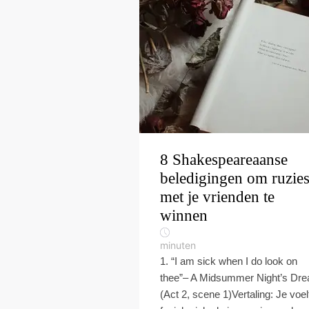
8 Shakespeareaanse
beledigingen om ruzie
met je vrienden te
winnen
minuten
1. “I am sick when I do look on
thee”– A Midsummer Night’s Dr
(Act 2, scene 1)Vertaling: Je voelt