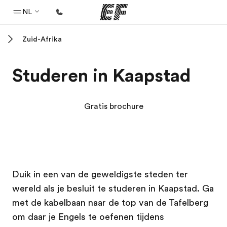
NL
Zuid-Afrika
Home
Welkom bij EF
Studeren in Kaapstad
Programma's
Bekijk alles dat we doen
Gratis brochure
Kantoren
Vind een kantoor
Over ons
EF campus
EF campus
EF campus
EF campus
Duik in een van de geweldigste steden ter
Wie wij zijn
wereld als je besluit te studeren in Kaapstad. Ga
Carrières
met de kabelbaan naar de top van de Tafelberg
Kom bij ons team
om daar je Engels te oefenen tijdens