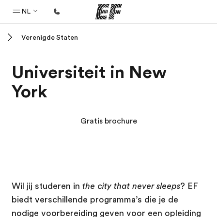
NL
Verenigde Staten
Home
Welkom bij EF
Universiteit in New
Programma's
York
Bekijk alles dat we doen
Kantoren
Gratis brochure
Vind een kantoor
Over ons
Wie wij zijn
EF campus
EF campus
EF campus
EF campus
Carrières
Wil jij studeren in
the city that never sleeps
? EF
biedt verschillende programma’s die je de
Kom bij ons team
nodige voorbereiding geven voor een opleiding